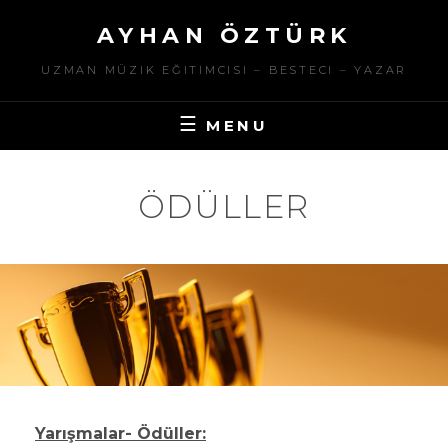
Skip
AYHAN ÖZTÜRK
to
content
UZMAN MÜZIK EĞITIMCISI – BESTECI – YAZAR
MENU
ÖDÜLLER
Yarışmalar- Ödüller: