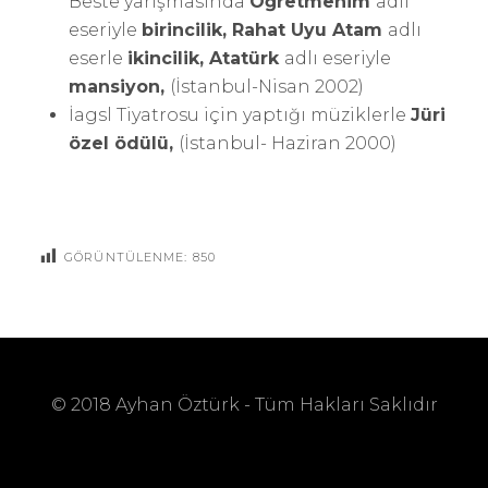
Beste yarışmasında
Öğretmenim
adlı
eseriyle
birincilik, Rahat Uyu Atam
adlı
eserle
ikincilik, Atatürk
adlı eseriyle
mansiyon,
(İstanbul-Nisan 2002)
İagsl Tiyatrosu için yaptığı müziklerle
Jüri
özel ödülü,
(İstanbul- Haziran 2000)
GÖRÜNTÜLENME:
850
© 2018 Ayhan Öztürk - Tüm Hakları Saklıdır