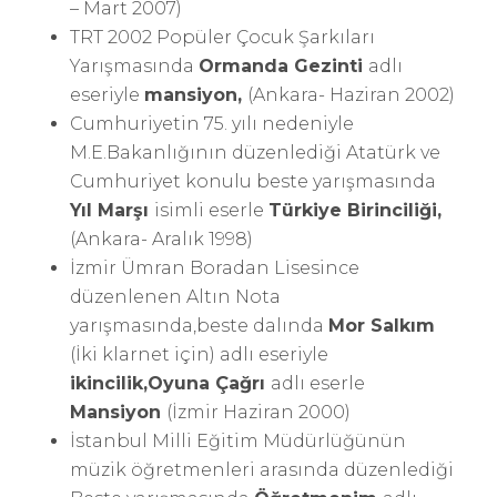
– Mart 2007)
TRT 2002 Popüler Çocuk Şarkıları
Yarışmasında
Ormanda Gezinti
adlı
eseriyle
mansiyon,
(Ankara- Haziran 2002)
Cumhuriyetin 75. yılı nedeniyle
M.E.Bakanlığının düzenlediği Atatürk ve
Cumhuriyet konulu beste yarışmasında
Yıl Marşı
isimli eserle
Türkiye Birinciliği,
(Ankara- Aralık 1998)
İzmir Ümran Boradan Lisesince
düzenlenen Altın Nota
yarışmasında,beste dalında
Mor
Salkım
(İki klarnet için) adlı eseriyle
ikincilik,Oyuna Çağrı
adlı eserle
Mansiyon
(İzmir Haziran 2000)
İstanbul Milli Eğitim Müdürlüğünün
müzik öğretmenleri arasında düzenlediği